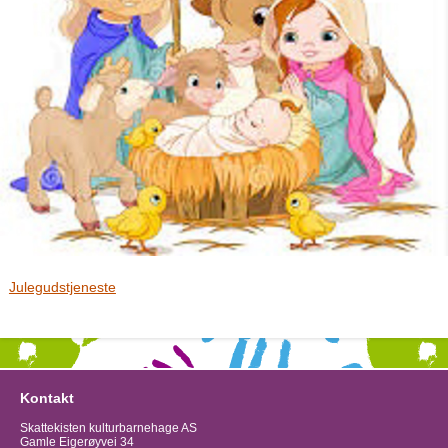
Julegudstjeneste
Kontakt
Skattekisten kulturbarnehage AS
Gamle Eigerøyvei 34