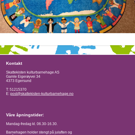
Kontakt
Skattekisten kulturbarnehage AS
Gamle Eigerøyvei 34
4373 Egersund
T: 51215370
E:
post@skattekisten-kulturbarnehage.no
Våre åpningstider:
Mandag-fredag kl. 06.30-16.30.
Barnehagen holder stengt på julaften og