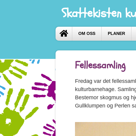
Skattekisten k
OM OSS
PLANER
Fellessamling
Fredag var det fellessaml
kulturbarnehage. Samling
Bestemor skogmus og hje
Gullklumpen og Perlen sa