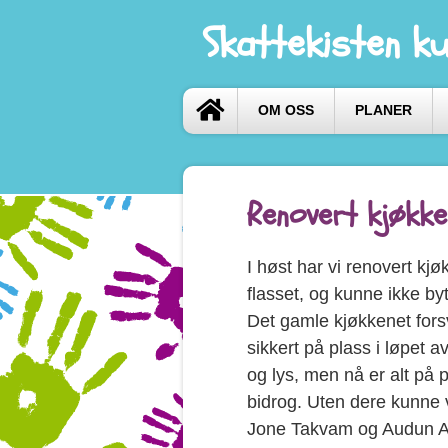
Skattekisten k
OM OSS
PLANER
Renovert kjøkke
I høst har vi renovert kj
flasset, og kunne ikke by
Det gamle kjøkkenet fors
sikkert på plass i løpet 
og lys, men nå er alt på 
bidrog. Uten dere kunne 
Jone Takvam og Audun An