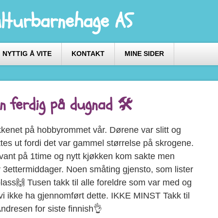
ulturbarnehage AS
NYTTIG Å VITE
KONTAKT
MINE SIDER
n ferdig på dugnad 🛠️
økkenet på hobbyrommet vår. Dørene var slitt og
ttes ut fordi det var gammel størrelse på skrogene.
vant på 1time og nytt kjøkken kom sakte men
av 3ettermiddager. Noen småting gjensto, som lister
plass🙌 Tusen takk til alle foreldre som var med og
vi ikke ha gjennomført dette. IKKE MINST Takk til
dresen for siste finnish👌