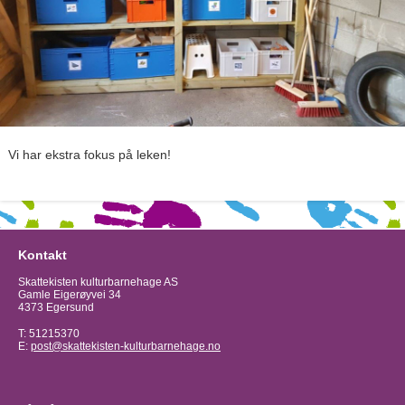
Vi har ekstra fokus på leken!
Kontakt
Skattekisten kulturbarnehage AS
Gamle Eigerøyvei 34
4373 Egersund
T: 51215370
E:
post@skattekisten-kulturbarnehage.no