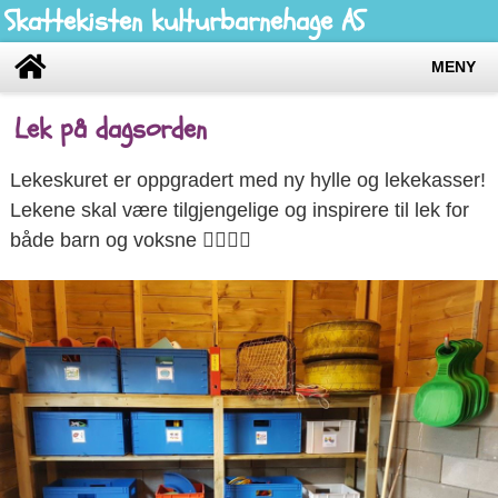
Skattekisten kulturbarnehage AS
MENY
Lek på dagsorden
Lekeskuret er oppgradert med ny hylle og lekekasser!
Lekene skal være tilgjengelige og inspirere til lek for
både barn og voksne 🤸‍♀️🤸‍♂️